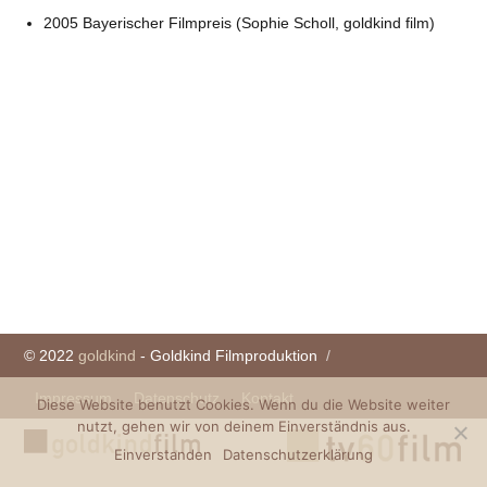
2005 Bayerischer Filmpreis (Sophie Scholl, goldkind film)
© 2022
goldkind
- Goldkind Filmproduktion
Impressum
Datenschutz
Kontakt
Diese Website benutzt Cookies. Wenn du die Website weiter
nutzt, gehen wir von deinem Einverständnis aus.
Einverstanden
Datenschutzerklärung