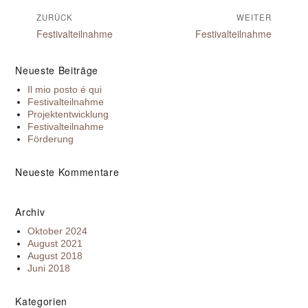
Beitragsnavigation
ZURÜCK
WEITER
Vorheriger
Nächster
Festivalteilnahme
Festivalteilnahme
Beitrag:
Beitrag:
Neueste Beiträge
Il mio posto é qui
Festivalteilnahme
Projektentwicklung
Festivalteilnahme
Förderung
Neueste Kommentare
Archiv
Oktober 2024
August 2021
August 2018
Juni 2018
Kategorien